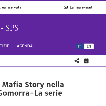
rea riservata
La mia e-mail
- SPS
TIZIE
AGENDA
IT
EN
 Mafia Story nella
a Gomorra-La serie