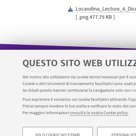
Locandina_Lecture_4_Di
[ .png 477.79 KB ]
QUESTO SITO WEB UTILIZ
Area riservata - SVC
Missioni web
LINK UTILI
Nel nostro sito utilizziamo sia cookie tecnici necessari per il s
Prenotazione sale dottorandi e assegnisti
Pr
Cookie e altri strumenti di tracciamento facoltativi sono usati p
Se chiudi questo banner continuerai la navigazione solo con i c
Puoi esprimere il consenso sui cookie facoltativi attivando l'opz
Potrai sempre rivedere le tue scelte e verificare lo stato dei c
SEGUI IL DIPARTIMENTO SU:
Per maggiori informazioni
consulta la nostra Cookie policy
.
©Copyright 2026 - ALMA MATER STUDIORUM - Università di Bologn
Privacy
Note legali
Informazioni sul sito e accessibilità
Imp
SOLO COOKIE NECESSARI
PERSONALIZZ