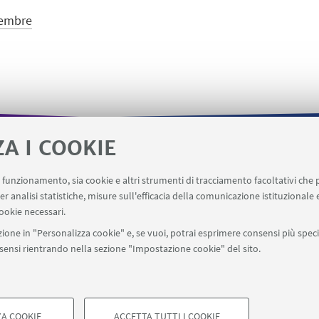
cembre
ZA I COOKIE
Quadro utilizzo aule
Registrazione visiting dipartiment
uo funzionamento, sia cookie e altri strumenti di tracciamento facoltativi che 
enotazione Spazi Condivisi SPS
er analisi statistiche, misure sull'efficacia della comunicazione istituzionale
ookie necessari.
ione in "Personalizza cookie" e, se vuoi, potrai esprimere consensi più specif
onsensi rientrando nella sezione "Impostazione cookie" del sito.
SEGUI UNIBO SU:
a - Via Zamboni, 33 - 40126 Bologna - PI: 01131710376 - CF: 800070103
ostazioni Cookie
A COOKIE
ACCETTA TUTTI I COOKIE