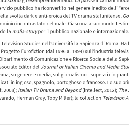
stituiscono gli esempi emblematici.
La piovra
incarna il mode
servizio pubblico ha riconvertito nel genere inedito dell’ “e
 della svolta dark e anti-eroica del TV drama statunitense,
Go
dominio incontrastato del male. Ciascuna a suo modo testi
della
mafia-story
per il pubblico nazionale e internazionale
 Television Studies nell’Università la Sapienza di Roma. Ha f
l Progetto Eurofiction (dal 1996 al 1994) sull’industria televis
ipartimento di Comunicazione e Ricerca Sociale della Sapi
ssociate Editor del
Journal of Italian Cinema and Media Stu
drama, su genere e media, sul giornalismo - supera i cinquant
blicati in inglese, spagnolo, portoghese e francese. Le sue pr
t, 2008);
Italian TV Drama and Beyond
(Intellect, 2012);
The 
arado, Herman Gray, Toby Miller); la collection
Television 
.