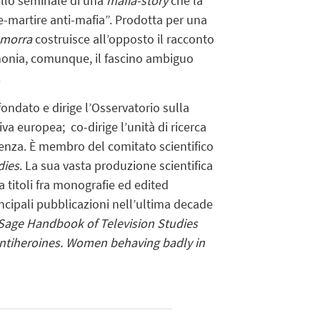
llo seminale di una
mafia-story
che la
roe-martire anti-mafia”. Prodotta per una
morra
costruisce
all’opposto il racconto
monia, comunque, il fascino ambiguo
.
ondato e dirige l’Osservatorio sulla
iva europea; co-dirige l’unità di ricerca
enza. È membro del comitato scientifico
dies
. La sua vasta produzione scientifica
a titoli fra monografie ed edited
incipali pubblicazioni nell’ultima decade
Sage Handbook of Television Studies
Antiheroines. Women behaving badly in