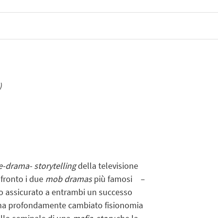
)
e-drama- storytelling
della televisione
nfronto i due
mob dramas
più famosi
–
no assicurato a entrambi un successo
o ha profondamente cambiato fisionomia