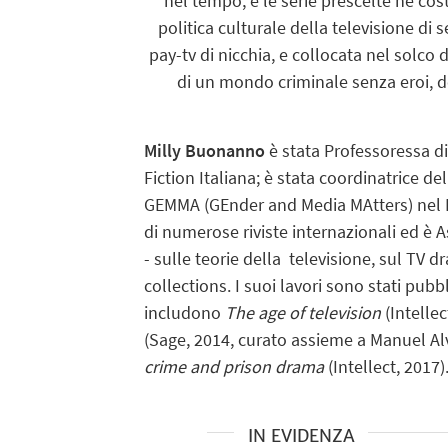
nel tempo, e le serie prescelte ne co
politica culturale della televisione di 
pay-tv di nicchia, e collocata nel solco
di un mondo criminale senza eroi, 
Milly Buonanno
è stata Professoressa di
Fiction Italiana; è stata coordinatrice de
GEMMA (GEnder and Media MAtters) nel D
di numerose riviste internazionali ed è A
- sulle teorie della televisione, sul TV 
collections. I suoi lavori sono stati pub
includono
The age of television
(Intellec
(Sage, 2014, curato assieme a Manuel Alv
crime and prison drama
(Intellect, 2017)
IN EVIDENZA