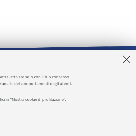
o
Segnala un evento
potrai attivare solo con il tuo consenso.
 e analisi dei comportamenti degli utenti.
ici in "Mostra cookie di profilazione".
APP:
76