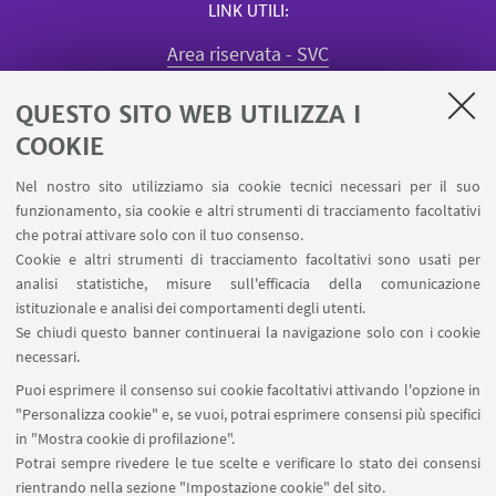
LINK UTILI
Area riservata - SVC
Missioni web
QUESTO SITO WEB UTILIZZA I
Quadro utilizzo aule
Registrazione visiting dipartimento
COOKIE
Segnala un evento
Nel nostro sito utilizziamo sia cookie tecnici necessari per il suo
Prenotazione sale dottorandi e assegnisti
funzionamento, sia cookie e altri strumenti di tracciamento facoltativi
Prenotazione Spazi Condivisi SPS
che potrai attivare solo con il tuo consenso.
Cookie e altri strumenti di tracciamento facoltativi sono usati per
analisi statistiche, misure sull'efficacia della comunicazione
SEGUI IL DIPARTIMENTO SU:
istituzionale e analisi dei comportamenti degli utenti.
Se chiudi questo banner continuerai la navigazione solo con i cookie
necessari.
SEGUI UNIBO SU:
Puoi esprimere il consenso sui cookie facoltativi attivando l'opzione in
"Personalizza cookie" e, se vuoi, potrai esprimere consensi più specifici
in "Mostra cookie di profilazione".
Potrai sempre rivedere le tue scelte e verificare lo stato dei consensi
rientrando nella sezione "Impostazione cookie" del sito.
APP: