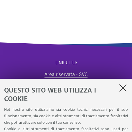
LINK UTILI
Area riservata - SVC
Missioni web
QUESTO SITO WEB UTILIZZA I
Quadro utilizzo aule
Registrazione visiting dipartimento
COOKIE
Segnala un evento
Nel nostro sito utilizziamo sia cookie tecnici necessari per il suo
Prenotazione sale dottorandi e assegnisti
funzionamento, sia cookie e altri strumenti di tracciamento facoltativi
Prenotazione Spazi Condivisi SPS
che potrai attivare solo con il tuo consenso.
Cookie e altri strumenti di tracciamento facoltativi sono usati per