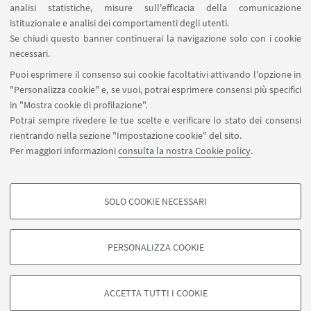
analisi statistiche, misure sull'efficacia della comunicazione
SEGUI IL DIPARTIMENTO SU:
istituzionale e analisi dei comportamenti degli utenti.
Se chiudi questo banner continuerai la navigazione solo con i cookie
necessari.
SEGUI UNIBO SU:
Puoi esprimere il consenso sui cookie facoltativi attivando l'opzione in
"Personalizza cookie" e, se vuoi, potrai esprimere consensi più specifici
in "Mostra cookie di profilazione".
Potrai sempre rivedere le tue scelte e verificare lo stato dei consensi
rientrando nella sezione "Impostazione cookie" del sito.
APP:
Per maggiori informazioni
consulta la nostra Cookie policy
.
SOLO COOKIE NECESSARI
COOKIE DI PROFILAZIONE - FACOLTATIVI
©Copyright 2026 - ALMA MATER STUDIORUM - Università di
Si tratta di cookie utilizzati per analizzare le caratteristiche della navigazione
Bologna - Via Zamboni, 33 - 40126 Bologna - PI: 01131710376 - CF:
PERSONALIZZA COOKIE
degli utenti, creare profili in base al loro comportamento sul sito, per analisi
80007010376
di marketing.
Privacy
Note legali
Informazioni sul sito e accessibilità
Mostra cookie di profilazione
Impostazioni Cookie
ACCETTA TUTTI I COOKIE
Google/Youtube Video