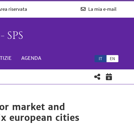
rea riservata
La mia e-mail
- SPS
TIZIE
AGENDA
IT
EN
bor market and
ix european cities