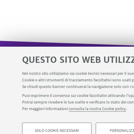
QUESTO SITO WEB UTILIZ
Area riservata - SVC
Missioni web
LINK UTILI
Nel nostro sito utilizziamo sia cookie tecnici necessari per il s
Prenotazione sale dottorandi e assegnisti
Pr
Cookie e altri strumenti di tracciamento facoltativi sono usati p
Se chiudi questo banner continuerai la navigazione solo con i c
Puoi esprimere il consenso sui cookie facoltativi attivando l'opz
Potrai sempre rivedere le tue scelte e verificare lo stato dei c
SEGUI IL DIPARTIMENTO SU:
Per maggiori informazioni
consulta la nostra Cookie policy
.
©Copyright 2026 - ALMA MATER STUDIORUM - Università di Bologn
Privacy
Note legali
Informazioni sul sito e accessibilità
Imp
SOLO COOKIE NECESSARI
PERSONALIZZ