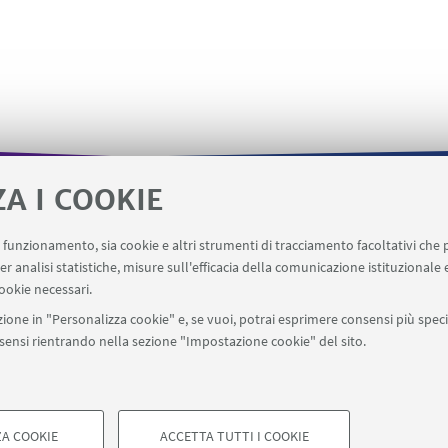
ZA I COOKIE
Quadro utilizzo aule
Registrazione visiting dipartiment
uo funzionamento, sia cookie e altri strumenti di tracciamento facoltativi che 
enotazione Spazi Condivisi SPS
er analisi statistiche, misure sull'efficacia della comunicazione istituzionale
ookie necessari.
ione in "Personalizza cookie" e, se vuoi, potrai esprimere consensi più specif
onsensi rientrando nella sezione "Impostazione cookie" del sito.
SEGUI UNIBO SU:
a - Via Zamboni, 33 - 40126 Bologna - PI: 01131710376 - CF: 800070103
ostazioni Cookie
A COOKIE
ACCETTA TUTTI I COOKIE