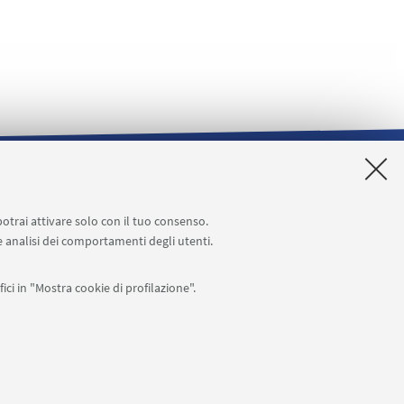
o
Segnala un evento
potrai attivare solo con il tuo consenso.
 e analisi dei comportamenti degli utenti.
ici in "Mostra cookie di profilazione".
APP:
76