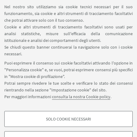
Segnala un evento
Nel nostro sito utilizziamo sia cookie tecnici necessari per il suo
Prenotazione sale dottorandi e assegnisti
funzionamento, sia cookie e altri strumenti di tracciamento facoltativi
Prenotazione Spazi Condivisi SPS
che potrai attivare solo con il tuo consenso.
Cookie e altri strumenti di tracciamento facoltativi sono usati per
analisi statistiche, misure sull'efficacia della comunicazione
SEGUI IL DIPARTIMENTO SU:
istituzionale e analisi dei comportamenti degli utenti.
Se chiudi questo banner continuerai la navigazione solo con i cookie
necessari.
SEGUI UNIBO SU:
Puoi esprimere il consenso sui cookie facoltativi attivando l'opzione in
"Personalizza cookie" e, se vuoi, potrai esprimere consensi più specifici
in "Mostra cookie di profilazione".
Potrai sempre rivedere le tue scelte e verificare lo stato dei consensi
rientrando nella sezione "Impostazione cookie" del sito.
APP:
Per maggiori informazioni
consulta la nostra Cookie policy
.
SOLO COOKIE NECESSARI
COOKIE DI PROFILAZIONE - FACOLTATIVI
©Copyright 2026 - ALMA MATER STUDIORUM - Università di
Si tratta di cookie utilizzati per analizzare le caratteristiche della navigazione