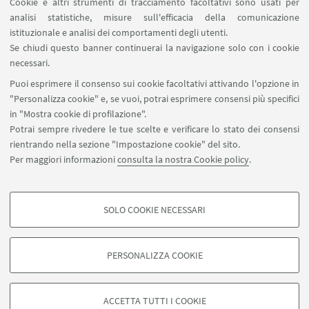
Cookie e altri strumenti di tracciamento facoltativi sono usati per
analisi statistiche, misure sull'efficacia della comunicazione
SEGUI IL DIPARTIMENTO SU:
istituzionale e analisi dei comportamenti degli utenti.
Se chiudi questo banner continuerai la navigazione solo con i cookie
necessari.
SEGUI UNIBO SU:
Puoi esprimere il consenso sui cookie facoltativi attivando l'opzione in
"Personalizza cookie" e, se vuoi, potrai esprimere consensi più specifici
in "Mostra cookie di profilazione".
Potrai sempre rivedere le tue scelte e verificare lo stato dei consensi
rientrando nella sezione "Impostazione cookie" del sito.
APP:
Per maggiori informazioni
consulta la nostra Cookie policy
.
SOLO COOKIE NECESSARI
COOKIE DI PROFILAZIONE - FACOLTATIVI
©Copyright 2026 - ALMA MATER STUDIORUM - Università di
Si tratta di cookie utilizzati per analizzare le caratteristiche della navigazione
Bologna - Via Zamboni, 33 - 40126 Bologna - PI: 01131710376 - CF:
PERSONALIZZA COOKIE
degli utenti, creare profili in base al loro comportamento sul sito, per analisi
80007010376
di marketing.
Privacy
Note legali
Informazioni sul sito e accessibilità
Mostra cookie di profilazione
Impostazioni Cookie
ACCETTA TUTTI I COOKIE