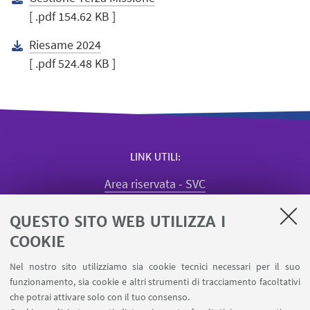
[ .pdf 154.62 KB ]
Riesame 2024
[ .pdf 524.48 KB ]
LINK UTILI
Area riservata - SVC
Missioni web
QUESTO SITO WEB UTILIZZA I
Quadro utilizzo aule
Registrazione visiting dipartimento
COOKIE
Segnala un evento
Nel nostro sito utilizziamo sia cookie tecnici necessari per il suo
Prenotazione sale dottorandi e assegnisti
funzionamento, sia cookie e altri strumenti di tracciamento facoltativi
Prenotazione Spazi Condivisi SPS
che potrai attivare solo con il tuo consenso.