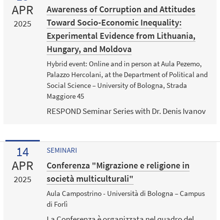
APR
Awareness of Corruption and Attitudes
Toward Socio-Economic Inequality:
2025
Experimental Evidence from Lithuania,
Hungary, and Moldova
Hybrid event: Online and in person at Aula Pezemo,
Palazzo Hercolani, at the Department of Political and
Social Science – University of Bologna, Strada
Maggiore 45
RESPOND Seminar Series with Dr. Denis Ivanov
14
SEMINARI
APR
Conferenza "Migrazione e religione in
società multiculturali"
2025
Aula Campostrino - Università di Bologna – Campus
di Forlì
La Conferenza è organizzata nel quadro del