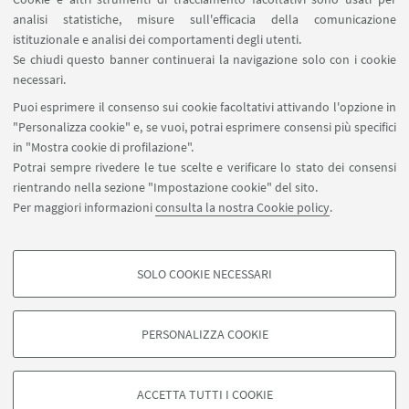
analisi statistiche, misure sull'efficacia della comunicazione
SEGUI IL DIPARTIMENTO SU:
istituzionale e analisi dei comportamenti degli utenti.
Se chiudi questo banner continuerai la navigazione solo con i cookie
necessari.
SEGUI UNIBO SU:
Puoi esprimere il consenso sui cookie facoltativi attivando l'opzione in
"Personalizza cookie" e, se vuoi, potrai esprimere consensi più specifici
in "Mostra cookie di profilazione".
Potrai sempre rivedere le tue scelte e verificare lo stato dei consensi
rientrando nella sezione "Impostazione cookie" del sito.
APP:
Per maggiori informazioni
consulta la nostra Cookie policy
.
SOLO COOKIE NECESSARI
COOKIE DI PROFILAZIONE - FACOLTATIVI
©Copyright 2026 - ALMA MATER STUDIORUM - Università di
Si tratta di cookie utilizzati per analizzare le caratteristiche della navigazione
PERSONALIZZA COOKIE
Bologna - Via Zamboni, 33 - 40126 Bologna - PI: 01131710376 - CF:
degli utenti, creare profili in base al loro comportamento sul sito, per analisi
80007010376
di marketing.
Privacy
Note legali
Informazioni sul sito e accessibilità
Mostra cookie di profilazione
ACCETTA TUTTI I COOKIE
Impostazioni Cookie