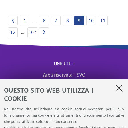
1
...
6
7
8
9
10
11
12
...
107
LINK UTILI
Area riservata - SVC
Missioni web
QUESTO SITO WEB UTILIZZA I
Quadro utilizzo aule
Registrazione visiting dipartimento
COOKIE
Segnala un evento
Nel nostro sito utilizziamo sia cookie tecnici necessari per il suo
Prenotazione sale dottorandi e assegnisti
funzionamento, sia cookie e altri strumenti di tracciamento facoltativi
Prenotazione Spazi Condivisi SPS
che potrai attivare solo con il tuo consenso.
Cookie e altri strumenti di tracciamento facoltativi sono usati per