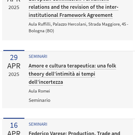
relations and the revision of the inter-
2025
institutional Framework Agreement
Aula Ruffilli, Palazzo Hercolani, Strada Maggiore, 45 -
Bologna (BO)
29
SEMINARI
APR
Amore e cultura terapeutica: una folk
theory dell’intimità ai tempi
2025
dell’incertezza
Aula Romei
Seminario
16
SEMINARI
APR
Federico Varese: Production, Trade and